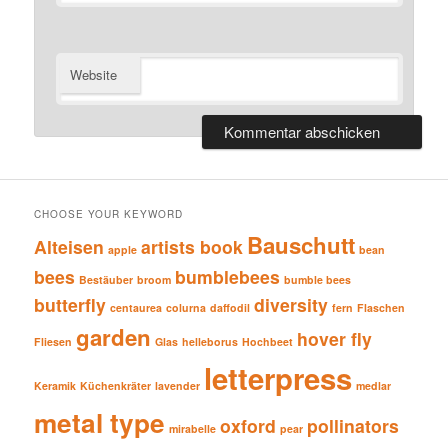
Website
CHOOSE YOUR KEYWORD
Bauschutt
Alteisen
artists book
apple
bean
bees
bumblebees
Bestäuber
broom
bumble bees
butterfly
diversity
centaurea
colurna
daffodil
fern
Flaschen
garden
hover fly
Fliesen
Glas
helleborus
Hochbeet
letterpress
Keramik
Küchenkräter
lavender
medlar
metal type
oxford
pollinators
mirabelle
pear