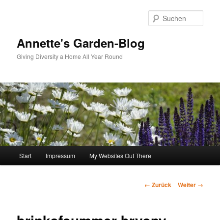
Zum
Inhalt
Such
wechseln
Annette's Garden-Blog
Giving Diversity a Home All Year Round
Hauptmenü
Start
Impressum
My Websites Out There
Bilder-
← Zurück
Weiter →
Navigation