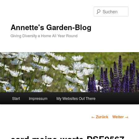
Zum
Inhalt
Such
wechseln
Annette's Garden-Blog
Giving Diversity a Home All Year Round
Hauptmenü
Start
Impressum
My Websites Out There
Bilder-
← Zurück
Weiter →
Navigation