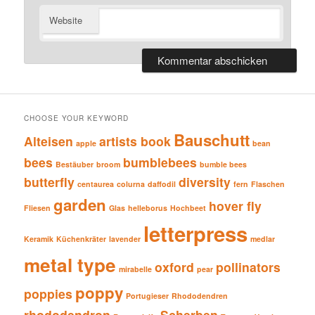
Website
CHOOSE YOUR KEYWORD
Bauschutt
Alteisen
artists book
apple
bean
bees
bumblebees
Bestäuber
broom
bumble bees
butterfly
diversity
centaurea
colurna
daffodil
fern
Flaschen
garden
hover fly
Fliesen
Glas
helleborus
Hochbeet
letterpress
Keramik
Küchenkräter
lavender
medlar
metal type
oxford
pollinators
mirabelle
pear
poppy
poppies
Portugieser
Rhododendren
rhododendron
Scherben