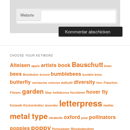
Website
CHOOSE YOUR KEYWORD
Bauschutt
Alteisen
artists book
apple
bean
bees
bumblebees
Bestäuber
broom
bumble bees
butterfly
diversity
centaurea
colurna
daffodil
fern
Flaschen
garden
hover fly
Fliesen
Glas
helleborus
Hochbeet
letterpress
Keramik
Küchenkräter
lavender
medlar
metal type
oxford
pollinators
mirabelle
pear
poppy
poppies
Portugieser
Rhododendren