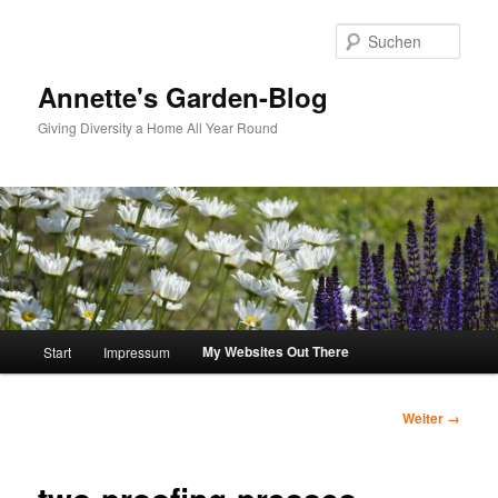
Zum
Inhalt
Such
wechseln
Annette's Garden-Blog
Giving Diversity a Home All Year Round
Hauptmenü
My Websites Out There
Start
Impressum
Bilder-
Weiter →
Navigation